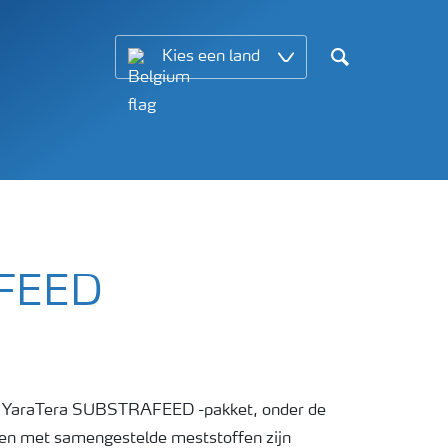
Kies een land
Search
AFEED
 YaraTera SUBSTRAFEED -pakket, onder de
n met samengestelde meststoffen zijn