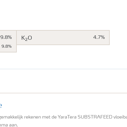
9.8%
K
O
4.7%
2
9.8%
e
t gemakkelijk rekenen met de YaraTera SUBSTRAFEED vloeib
mma aan.