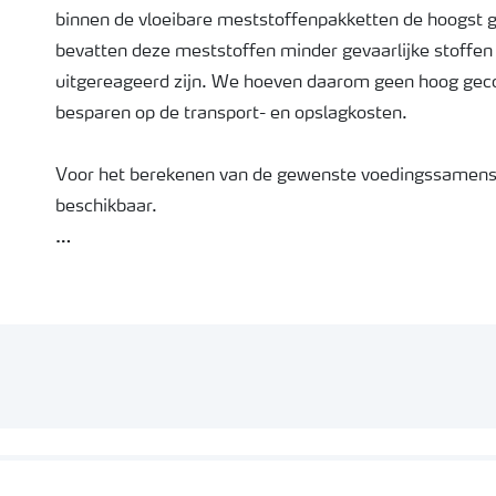
binnen de vloeibare meststoffenpakketten de hoogst
bevatten deze meststoffen minder gevaarlijke stoffen 
uitgereageerd zijn. We hoeven daarom geen hoog geco
besparen op de transport- en opslagkosten.
Voor het berekenen van de gewenste voedingssamenst
beschikbaar.
YaraTera SUBSTRAFEED NITRAKAL bevat: 7 mol N-NO3/kilo; 1 mol K/kilo; 
Dichtheid 1,32 kg/liter.