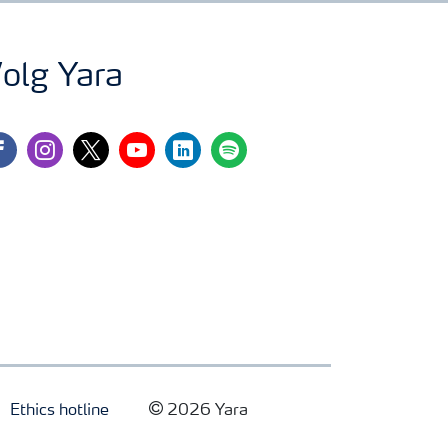
olg Yara
cebook
instagram
twitter
youtube
linkedin
spotify
Ethics hotline
2026 Yara