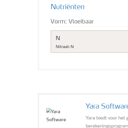
Nutriënten
Vorm:
Vloeibaar
N
Nitraat-N
Yara Softwar
Yara biedt voor he
berekeningsprogra