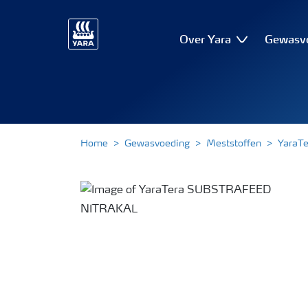
Over Yara
Gewasv
Home
Gewasvoeding
Meststoffen
YaraTe