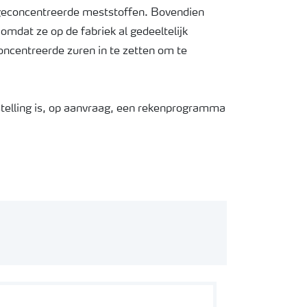
 geconcentreerde meststoffen. Bovendien
omdat ze op de fabriek al gedeeltelijk
ncentreerde zuren in te zetten om te
elling is, op aanvraag, een rekenprogramma
6 mol H+/kilo.