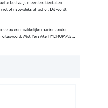
efte bedraagt meerdere tientallen
iet of nauwelijks effectief. Dit wordt
ee op een makkelijke manier zonder
en uitgevoerd. Met YaraVita HYDROMAG
 200 liter water. De formulering als flowable
ultaat wordt behaald als met de standaard
of magnesiumnitraat.
an 25 kg/ha opgelost in 400 liter water.
atie. Met magnesiumnitraat kan eigenlijk
 slechts in veel te kleine doseringen kan
5-25 l/ha en bedragen en daarmee kan deze
ken.