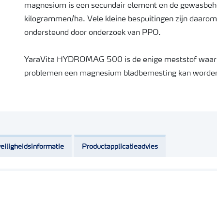
magnesium is een secundair element en de gewasbeho
kilogrammen/ha. Vele kleine bespuitingen zijn daarom n
ondersteund door onderzoek van PPO.
YaraVita HYDROMAG 500 is de enige meststof waarm
problemen een magnesium bladbemesting kan word
500 is per bespuiting slechts 4 l/ha nodig, opgelost in
zorgt ervoor dat met minder magnesium hetzelfde res
magnesiumzouten; bitterzout(magnesiumsulfaat) en/
Magnesiumsulfaat wordt geadviseerd in een dosering v
eiligheidsinformatie
Productapplicatieadvies
Voor een bladbemesting is dit geen werkbare concentr
geen goede bladbemesting worden uitgevoerd omdat het
worden gespoten. Een goede dosering moet al snel 1
magnesiumvorm ernstige gewasschade kan veroorza