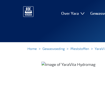
Over Yara
Gewasv
Home
Gewasvoeding
Meststoffen
YaraVi