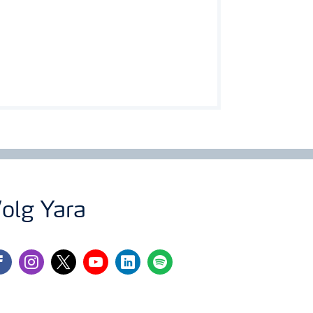
ewasbeschermingsmiddelen bespaart zowel
 gebruiker online of via een smartphone vrij
 gecombineerd kan worden.
olg Yara
cebook
instagram
twitter
youtube
linkedin
spotify