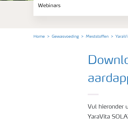
Webinars
Gewassen
Meststoffen
Home
Gewasvoeding
Meststoffen
YaraVi
Toolbox
Downlo
Grow the future
aardap
Meststoffen veiligheid
Podcasts
Vul hieronder 
YaraVita SOLA
Webinars