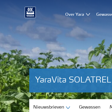
Over Yara
Gewasv
YaraVita SOLATREL
Nieuwsbrieven
Nieuwsbrieven
Gewassen
M