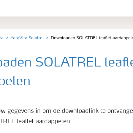
ta
YaraVita Solatrel
Downloaden SOLATREL leaflet aardappel
aden SOLATREL leafl
pelen
uw gegevens in om de downloadlink te ontvang
TREL leaflet aardappelen.