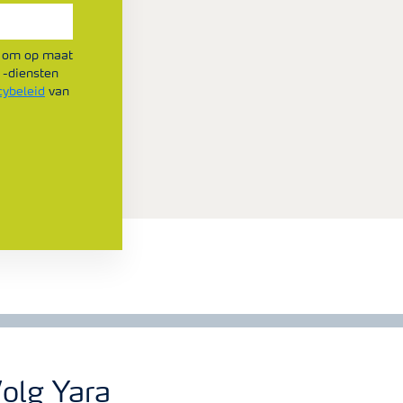
kt om op maat
 -diensten
cybeleid
van
olg Yara