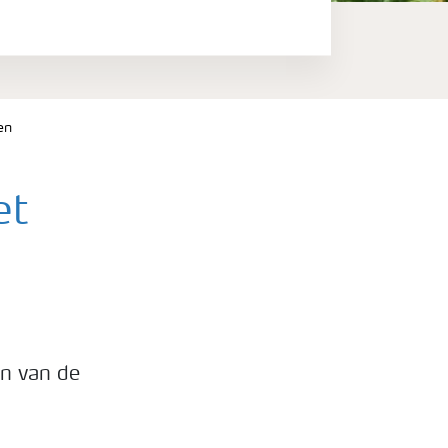
en
et
en van de