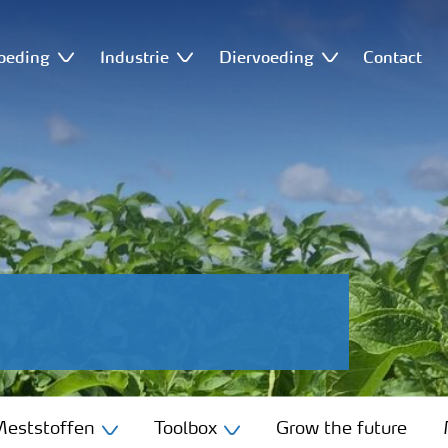
oeding
Industrie
Diervoeding
Contact
eststoffen
Toolbox
Grow the future