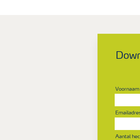
Down
Voornaam
Emailadre
Aantal hec