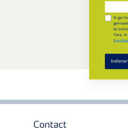
Ik ga h
gemaakt
te ontv
Yara. I
(
yarabe
Indiene
Contact