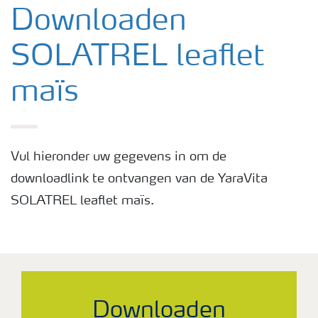
Nieuwsbrieven
Downloaden
SOLATREL leaflet
Gewassen
maïs
Meststoffen
Toolbox
Vul hieronder uw gegevens in om de
downloadlink te ontvangen van de YaraVita
Grow the future
SOLATREL leaflet maïs.
Meststoffen veiligheid
Podcasts
Downloaden