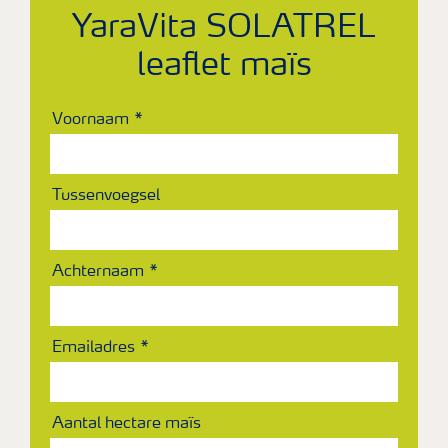
Webinars
YaraVita SOLATREL
leaflet maïs
Voornaam
Tussenvoegsel
Achternaam
Emailadres
Aantal hectare maïs