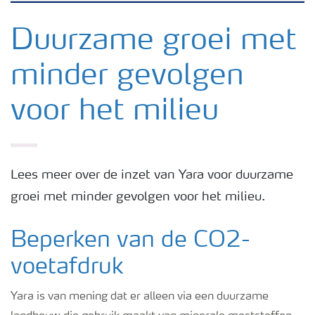
Nieuwsbrieven
Duurzame groei met
minder gevolgen
Gewassen
voor het milieu
Meststoffen
Toolbox
Lees meer over de inzet van Yara voor duurzame
groei met minder gevolgen voor het milieu.
Grow the future
Beperken van de CO
2
-
Meststoffen veiligheid
voetafdruk
Yara is van mening dat er alleen via een duurzame
Podcasts