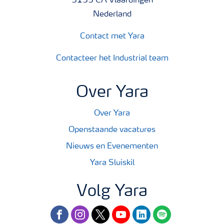
3133 CA Vlaardingen
Nederland
Contact met Yara
Contacteer het Industrial team
Over Yara
Over Yara
Openstaande vacatures
Nieuws en Evenementen
Yara Sluiskil
Volg Yara
facebook
instagram
twitter
youtube
linkedin
spotify