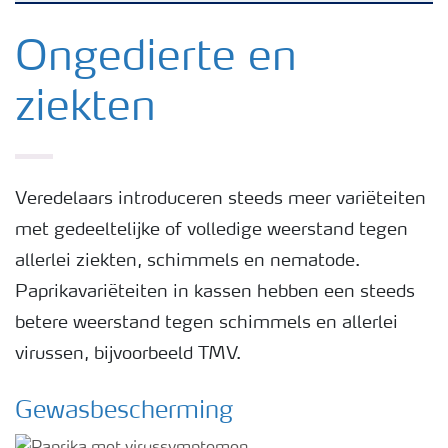
Nieuwsbrieven
Ongedierte en
ziekten
Gewassen
Meststoffen
Veredelaars introduceren steeds meer variëteiten
met gedeeltelijke of volledige weerstand tegen
Toolbox
allerlei ziekten, schimmels en nematode.
Paprikavariëteiten in kassen hebben een steeds
Grow the future
betere weerstand tegen schimmels en allerlei
virussen, bijvoorbeeld TMV.
Meststoffen veiligheid
Gewasbescherming
Podcasts