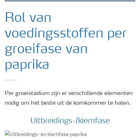
Nieuwsbrieven
Rol van
voedingsstoffen per
Gewassen
groeifase van
Meststoffen
paprika
Toolbox
Grow the future
Per groeistadium zijn er verschillende elementen
nodig om het beste uit de komkommer te halen.
Meststoffen veiligheid
Uitbreidings-/kiemfase
Podcasts