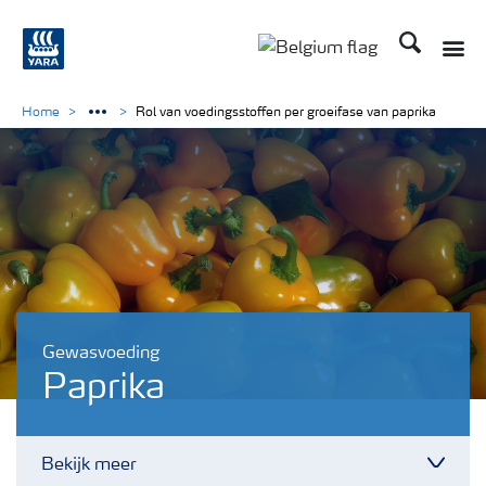
Zoek op Yar
Toggle
Toggle country langu
Home
Rol van voedingsstoffen per groeifase van paprika
Gewasvoeding
Paprika
Bekijk meer
Toggl