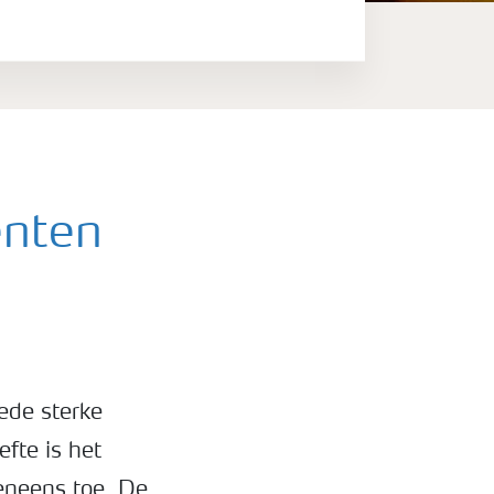
enten
oede sterke
fte is het
eneens toe. De