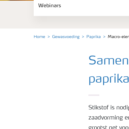
Webinars
Gewassen
Meststoffen
Home
Gewasvoeding
Paprika
Macro-elem
Toolbox
Samenv
Grow the future
paprik
Meststoffen veiligheid
Podcasts
Stikstof is nod
zaadvorming en
Webinars
grootst net vo