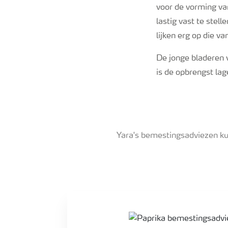
voor de vorming van
lastig vast te stell
lijken erg op die va
De jonge bladeren v
is de opbrengst lag
Yara's bemestingsadviezen ku
Paprika bemestingsadvies