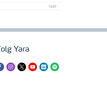
olg Yara
cebook
instagram
twitter
youtube
linkedin
spotify