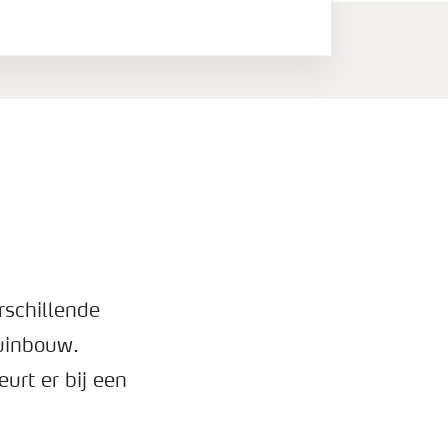
rschillende
tuinbouw.
urt er bij een