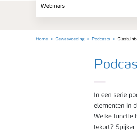
Webinars
Gewassen
Meststoffen
Home
Gewasvoeding
Podcasts
Glastuinb
Toolbox
Podcas
Grow the future
Meststoffen veiligheid
In een serie po
Podcasts
elementen in d
Welke functie 
Webinars
tekort? Spijker