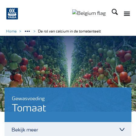
Zoek op Yar
Toggle
Toggle country langu
Home
De rol van calcium in de tomatenteelt
Gewasvoeding
Tomaat
Bekijk meer
Toggl