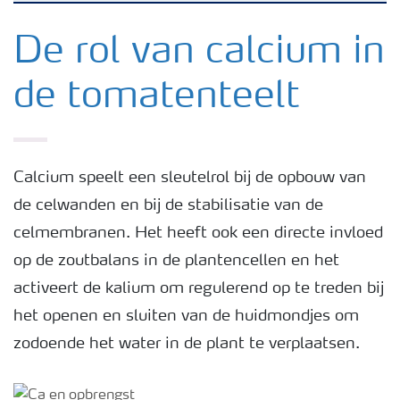
Nieuwsbrieven
De rol van calcium in
de tomatenteelt
Gewassen
Meststoffen
Calcium speelt een sleutelrol bij de opbouw van
de celwanden en bij de stabilisatie van de
Toolbox
celmembranen. Het heeft ook een directe invloed
op de zoutbalans in de plantencellen en het
Grow the future
activeert de kalium om regulerend op te treden bij
het openen en sluiten van de huidmondjes om
Meststoffen veiligheid
zodoende het water in de plant te verplaatsen.
Podcasts