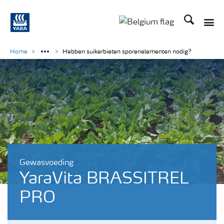
Zoek op Yar
Toggle
Toggle country langu
Home
Hebben suikerbieten sporenelementen nodig?
Gewasvoeding
YaraVita BRASSITREL
PRO