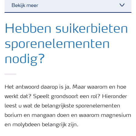
Bekijk meer
Toggl
Nieuwsbrieven
Hebben suikerbieten
sporenelementen
Gewassen
nodig?
Meststoffen
Toolbox
Het antwoord daarop is ja. Maar waarom en hoe
werkt dat? Speelt grondsoort een rol? Hieronder
Grow the future
leest u wat de belangrijkste sporenelementen
borium en mangaan doen en waarom magnesium
Meststoffen veiligheid
en molybdeen belangrijk zijn.