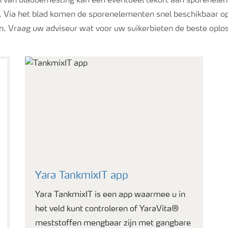
 van bladbemesting kan een eventueel tekort aan sporenele
Via het blad komen de sporenelementen snel beschikbaar op
jn. Vraag uw adviseur wat voor uw suikerbieten de beste oplos
Yara TankmixIT app
Yara TankmixIT is een app waarmee u in
het veld kunt controleren of YaraVita®
meststoffen mengbaar zijn met gangbare