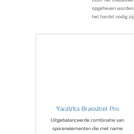
Door het toepassen
opgeheven worden. 
het hardst nodig zi
YaraVita Brassitrel Pro
YaraVita Brassitrel Pro
Uitgebalanceerde combinatie van
sporenelementen die met name