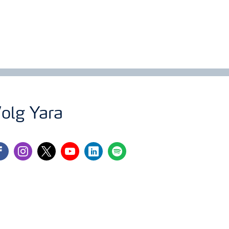
olg Yara
cebook
instagram
twitter
youtube
linkedin
spotify