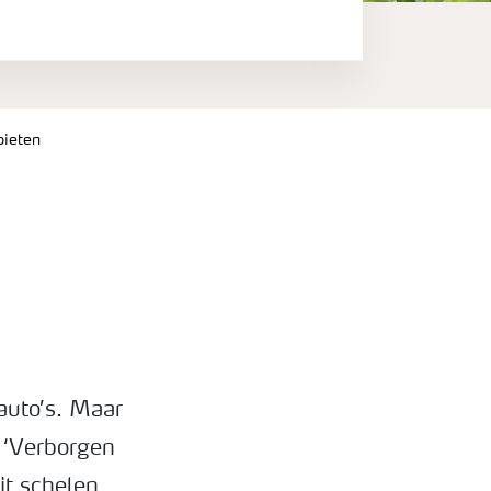
bieten
auto’s. Maar
. ‘Verborgen
it schelen.