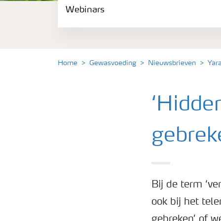
Webinars
Gewassen
Meststoffen
Home
Gewasvoeding
Nieuwsbrieven
Yar
Toolbox
‘Hidde
Grow the future
gebreke
Meststoffen veiligheid
Podcasts
Bij de term ‘ve
ook bij het tel
Webinars
gebreken’ of we