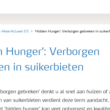
a AkkerActueel 03
‘Hidden Hunger’: Verborgen gebreken in suiker
n Hunger’: Verborgen
n in suikerbieten
rborgen gebreken’ denkt u al snel aan huizen of 
en van suikerbieten verdient deze term aandacht
l ‘hidden hunger’ kan veel opbrengst en kwalite