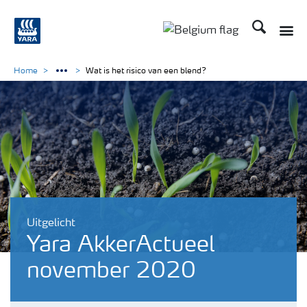
Zoek op Yar
Toggle
Toggle country langu
Home
Wat is het risico van een blend?
Uitgelicht
Yara AkkerActueel
november 2020