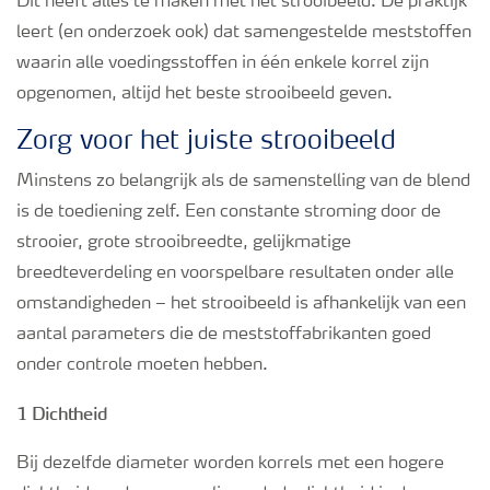
Dit heeft alles te maken met het strooibeeld. De praktijk
Podcasts
leert (en onderzoek ook) dat samengestelde meststoffen
waarin alle voedingsstoffen in één enkele korrel zijn
Webinars
opgenomen, altijd het beste strooibeeld geven.
Zorg voor het juiste strooibeeld
Minstens zo belangrijk als de samenstelling van de blend
is de toediening zelf. Een constante stroming door de
strooier, grote strooibreedte, gelijkmatige
breedteverdeling en voorspelbare resultaten onder alle
omstandigheden – het strooibeeld is afhankelijk van een
aantal parameters die de meststoffabrikanten goed
onder controle moeten hebben.
1 Dichtheid
Bij dezelfde diameter worden korrels met een hogere