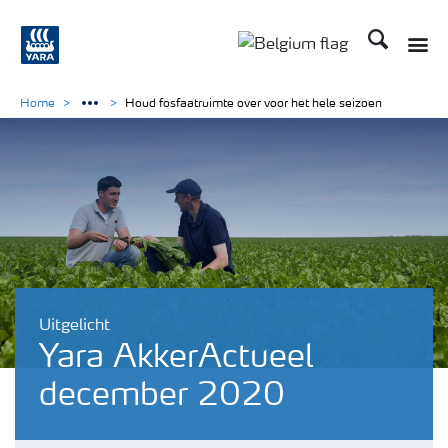
Zoek op Yar
Toggle
Toggle country langu
Home
Houd fosfaatruimte over voor het hele seizoen
Uitgelicht
Yara AkkerActueel
december 2020