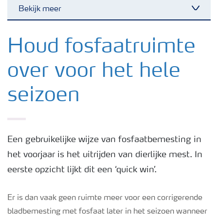
Bekijk meer
Toggl
Nieuwsbrieven
Houd fosfaatruimte
over voor het hele
Gewassen
seizoen
Meststoffen
Toolbox
Een gebruikelijke wijze van fosfaatbemesting in
het voorjaar is het uitrijden van dierlijke mest. In
Grow the future
eerste opzicht lijkt dit een ‘quick win’.
Meststoffen veiligheid
Er is dan vaak geen ruimte meer voor een corrigerende
bladbemesting met fosfaat later in het seizoen wanneer