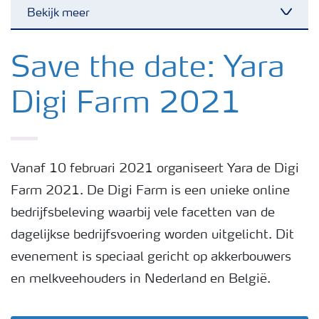
Bekijk meer
Toggl
Nieuwsbrieven
Save the date: Yara
Digi Farm 2021
Gewassen
Meststoffen
Vanaf 10 februari 2021 organiseert Yara de Digi
Farm 2021. De Digi Farm is een unieke online
Toolbox
bedrijfsbeleving waarbij vele facetten van de
dagelijkse bedrijfsvoering worden uitgelicht. Dit
Grow the future
evenement is speciaal gericht op akkerbouwers
en melkveehouders in Nederland en België.
Meststoffen veiligheid