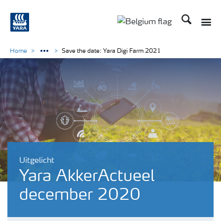
Zoek op Yar
Toggle
Toggle country langu
Home
Save the date: Yara Digi Farm 2021
Uitgelicht
Yara AkkerActueel
december 2020