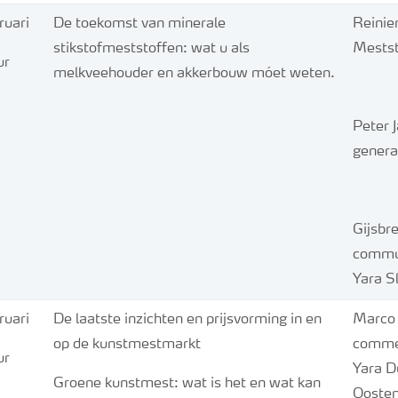
uari
De toekomst van minerale
Reinier
stikstofmeststoffen: wat u als
Mestst
ur
melkveehouder en akkerbouw móet weten.
Peter J
generaa
Gijsbr
commu
Yara Sl
uari
De laatste inzichten en prijsvorming in en
Marco 
op de kunstmestmarkt
commer
ur
Yara D
Groene kunstmest: wat is het en wat kan
Oosten