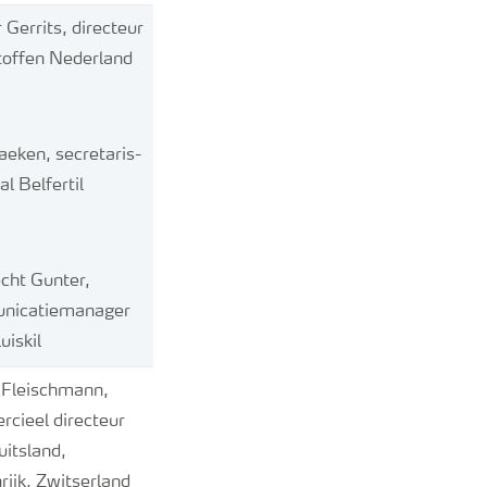
 Gerrits, directeur
offen Nederland
aeken, secretaris-
l Belfertil
echt Gunter,
nicatiemanager
uiskil
Fleischmann,
cieel directeur
uitsland,
rijk, Zwitserland