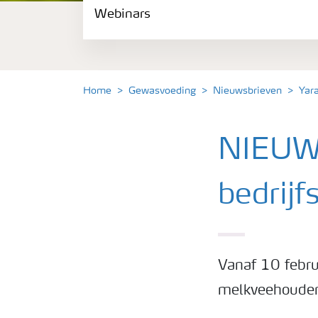
Webinars
Gewassen
Meststoffen
Home
Gewasvoeding
Nieuwsbrieven
Yar
Toolbox
NIEUW:
Grow the future
bedrij
Meststoffen veiligheid
Podcasts
Vanaf 10 febru
melkveehouders
Webinars