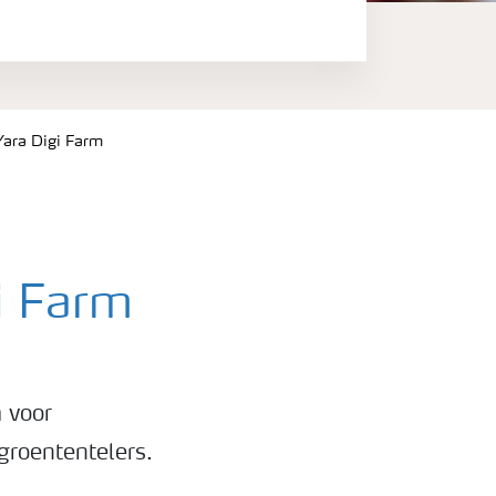
Yara Digi Farm
i Farm
 voor
groententelers.