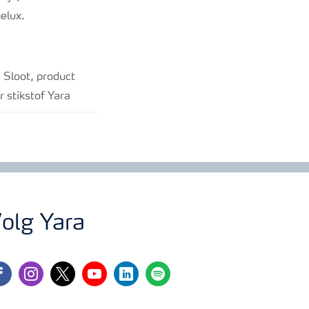
elux.
 Sloot, product
r stikstof Yara
olg Yara
cebook
instagram
twitter
youtube
linkedin
spotify