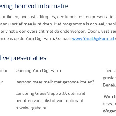
ving bomvol informatie
artikelen, podcasts, filmpjes, een kennistest en presentaties z
an u actief mee kunt doen. Het programma is actueel, vern
der vindt u een overzicht met de onderwerpen. Door u vast aa
aande is op de Yara Digi Farm. Ga naar
www.YaraDigiFarm.nl
ive presentaties
uari
Opening Yara Digi Farm
Theo C
grasla
ur
Jaarrond meer melk met gezonde koeien?
Benel
Lancering GrassN app 2.0: optimaal
Wim B
benutten van stikstof voor optimaal
resear
ruweiwitgehalte.
Wagen