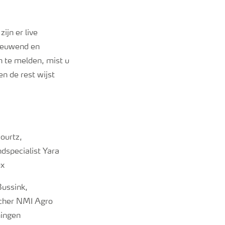
ijn er live
ieuwend en
n te melden, mist u
en de rest wijst
ourtz,
ndspecialist Yara
ux
ussink,
cher NMI Agro
ingen