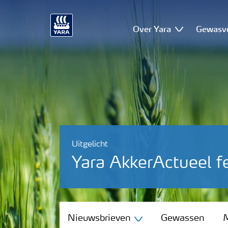
Over Yara
Gewasv
Uitgelicht
Yara AkkerActueel f
Nieuwsbrieven
Nieuwsbrieven
Gewassen
M