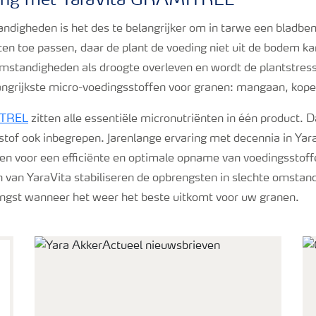
ing met YaraVita GRAMITREL
tandigheden is het des te belangrijker om in tarwe een bladb
ten toe passen, daar de plant de voeding niet uit de bodem k
mstandigheden als droogte overleven en wordt de plantstres
angrijkste micro-voedingsstoffen voor granen: mangaan, koper
ITREL
zitten alle essentiële micronutriënten in één product. D
tof ook inbegrepen. Jarenlange ervaring met decennia in Yar
en voor een efficiënte en optimale opname van voedingsstoff
n van YaraVita stabiliseren de opbrengsten in slechte omstan
ngst wanneer het weer het beste uitkomt voor uw granen.