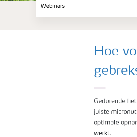
Webinars
Gewassen
Meststoffen
Toolbox
Hoe vo
Grow the future
gebrek
Meststoffen veiligheid
Gedurende het 
Podcasts
juiste micronu
optimale opnam
Webinars
werkt.