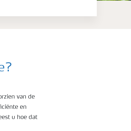
we?
orzien van de
iciënte en
eest u hoe dat