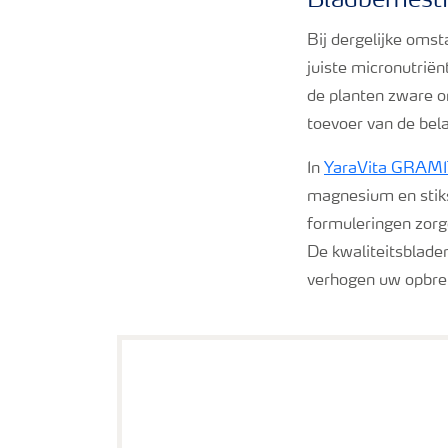
Bladbemest
Bij dergelijke oms
juiste micronutriën
de planten zware o
toevoer van de bel
In
YaraVita GRAM
magnesium en stiks
formuleringen zorg
De kwaliteitsblade
verhogen uw opbre