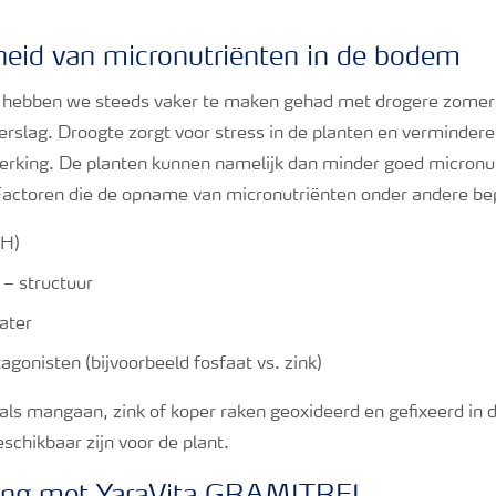
heid van micronutriënten in de bodem
n hebben we steeds vaker te maken gehad met drogere zomer
erslag. Droogte zorgt voor stress in de planten en verminder
erking. De planten kunnen namelijk dan minder goed micronut
ctoren die de opname van micronutriënten onder andere bep
pH)
– structuur
ater
agonisten (bijvoorbeeld fosfaat vs. zink)
als mangaan, zink of koper raken geoxideerd en gefixeerd in
schikbaar zijn voor de plant.