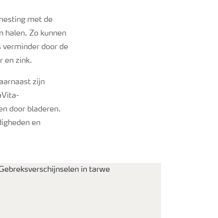
emesting met de
an halen. Zo kunnen
s verminder door de
 en zink.
aarnaast zijn
aVita-
en door bladeren.
digheden en