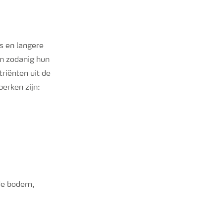
s en langere
en zodanig hun
riënten uit de
erken zijn:
 de bodem,