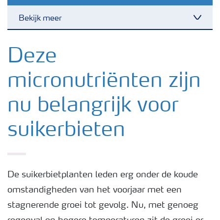
Bekijk meer
Toggl
Nieuwsbrieven
Deze
micronutriënten zijn
Gewassen
nu belangrijk voor
Meststoffen
suikerbieten
Toolbox
Grow the future
De suikerbietplanten leden erg onder de koude
omstandigheden van het voorjaar met een
stagnerende groei tot gevolg. Nu, met genoeg
Meststoffen veiligheid