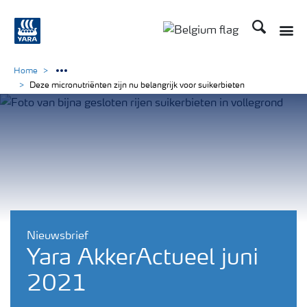
Zoek op Yar
Toggle
Toggle country langu
Home
Deze micronutriënten zijn nu belangrijk voor suikerbieten
Nieuwsbrief
Yara AkkerActueel juni
2021