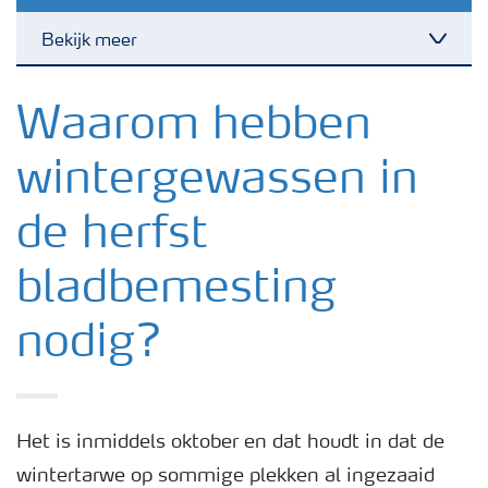
Bekijk meer
Toggl
Nieuwsbrieven
Waarom hebben
wintergewassen in
Gewassen
de herfst
Meststoffen
bladbemesting
Toolbox
nodig?
Grow the future
Het is inmiddels oktober en dat houdt in dat de
Meststoffen veiligheid
wintertarwe op sommige plekken al ingezaaid