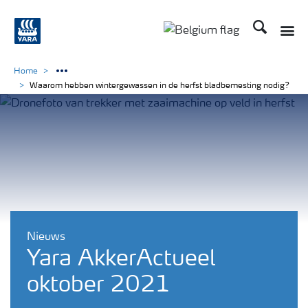
Zoek op Yar
Toggle
Toggle country langu
Home
Waarom hebben wintergewassen in de herfst bladbemesting nodig?
Nieuws
Yara AkkerActueel
oktober 2021