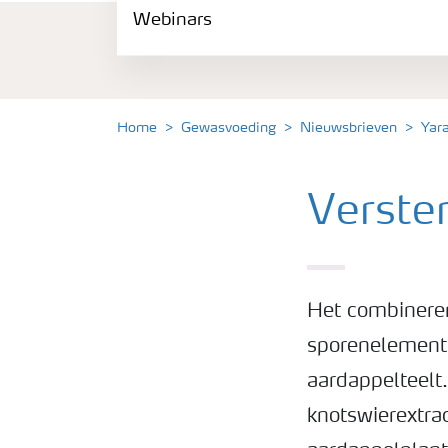
Webinars
Gewassen
Meststoffen
Home
Gewasvoeding
Nieuwsbrieven
Yar
Toolbox
Verste
Grow the future
Meststoffen veiligheid
Het combinere
Podcasts
sporenelement
aardappelteelt
Webinars
knotswierextr