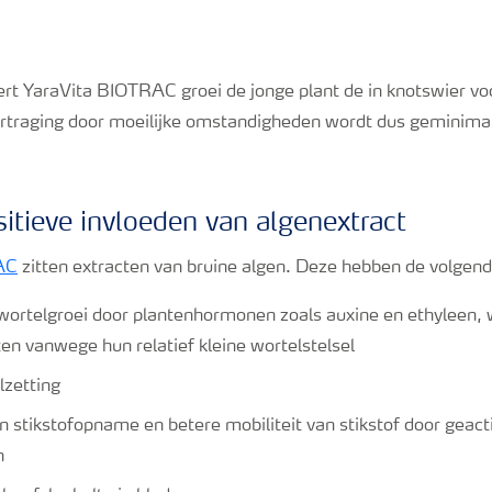
rt YaraVita BIOTRAC groei de jonge plant de in knotswier 
traging door moeilijke omstandigheden wordt dus geminimal
tieve invloeden van algenextract
AC
zitten extracten van bruine algen. Deze hebben de volgend
wortelgroei door plantenhormonen zoals auxine en ethyleen, w
en vanwege hun relatief kleine wortelstelsel
lzetting
n stikstofopname en betere mobiliteit van stikstof door geac
n