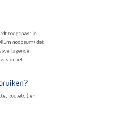
rdt toegepast in
hyllum nodosum) dat
essverlagende
uw van het
bruiken?
te, kou,etc.) en