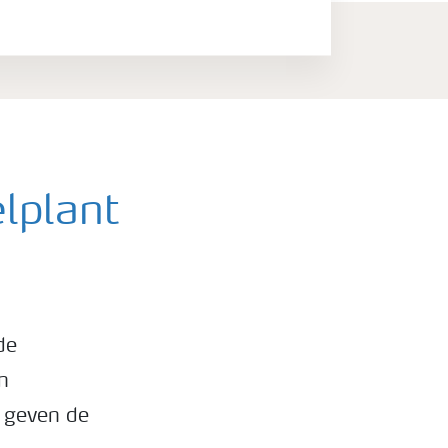
lplant
de
n
 geven de