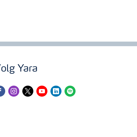
olg Yara
cebook
instagram
twitter
youtube
linkedin
spotify