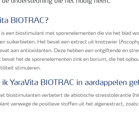
 de ondersteuning die het nodig heeft.
Vita BIOTRAC?
is een biostimulant met sporenelementen die via het blad wo
en suikerbieten. Het bevat een extract uit knotswier (Ascop
evat aan antioxidanten. Deze hebben een ontgiftende en str
 bevat het de sporenelementen zink en borium, die het opbo
iliteit stimuleren.
ik YaraVita BIOTRAC in aardappelen ge
 biostimulanten verbetert de abiotische stresstolerantie (hit
lant vanwege de positieve stoffen uit het algenextract, zoals: