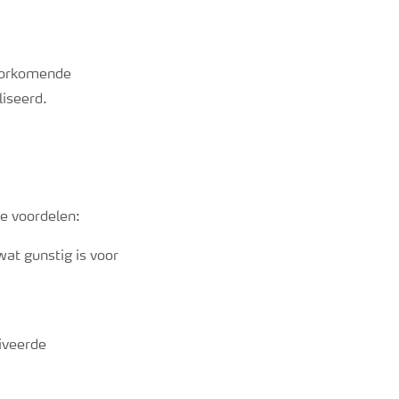
voorkomende
iseerd.
e voordelen:
at gunstig is voor
tiveerde