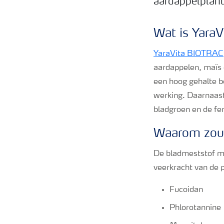
aardappelplant
Wat is Yara
YaraVita BIOTRAC
aardappelen, maïs 
een hoog gehalte b
werking. Daarnaast
bladgroen en de fert
Waarom zou 
De bladmeststof met
veerkracht van de p
Fucoidan
Phlorotannine