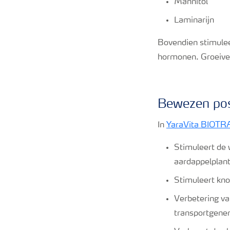
Mannitol
Laminarijn
Bovendien stimulee
hormonen. Groeiver
Bewezen posi
In
YaraVita BIOTR
Stimuleert de 
aardappelplant
Stimuleert kno
Verbetering va
transportgene