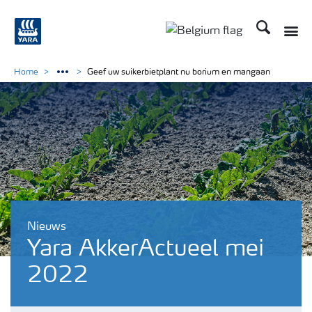
Zoek op Yar
Toggle
Toggle country langu
Home
Geef uw suikerbietplant nu borium en mangaan
Nieuws
Yara AkkerActueel mei
2022