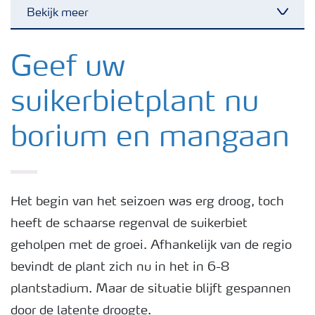
Bekijk meer
Toggl
Nieuwsbrieven
Geef uw
suikerbietplant nu
Gewassen
borium en mangaan
Meststoffen
Toolbox
Het begin van het seizoen was erg droog, toch
heeft de schaarse regenval de suikerbiet
Grow the future
geholpen met de groei. Afhankelijk van de regio
bevindt de plant zich nu in het in 6-8
Meststoffen veiligheid
plantstadium. Maar de situatie blijft gespannen
door de latente droogte.