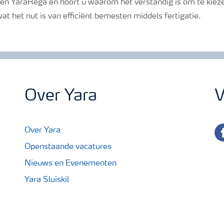
fen YaraRega en hoort u waarom het verstandig is om te kiez
at het nut is van efficiënt bemesten middels fertigatie.
Over Yara
V
fa
Over Yara
Openstaande vacatures
Nieuws en Evenementen
Yara Sluiskil