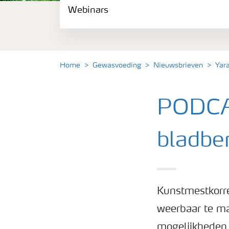
Webinars
Gewassen
Meststoffen
Home
Gewasvoeding
Nieuwsbrieven
Yar
Toolbox
PODCAS
Grow the future
bladbe
Meststoffen veiligheid
Podcasts
Kunstmestkorre
weerbaar te ma
Webinars
mogelijkheden.