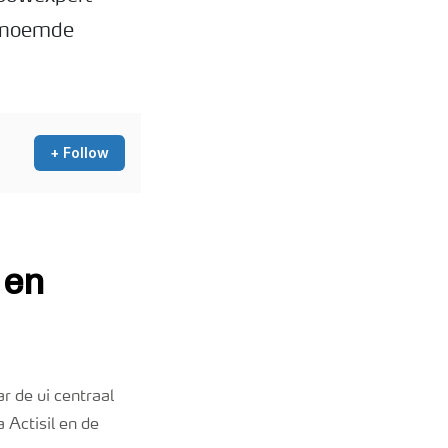
genoemde
r de ui centraal
 Actisil en de