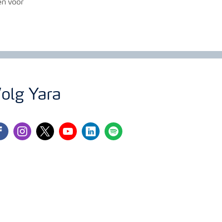
en voor
olg Yara
cebook
instagram
twitter
youtube
linkedin
spotify