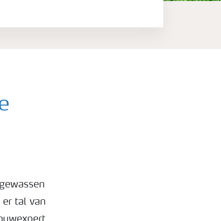
e
m gewassen
er tal van
bouwexpert