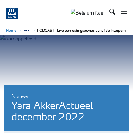
Zoek op Yar
Toggle
Toggle country langu
Home
PODCAST | Live bemestingsadvies vanaf de Interpom
Nieuws
Yara AkkerActueel
december 2022