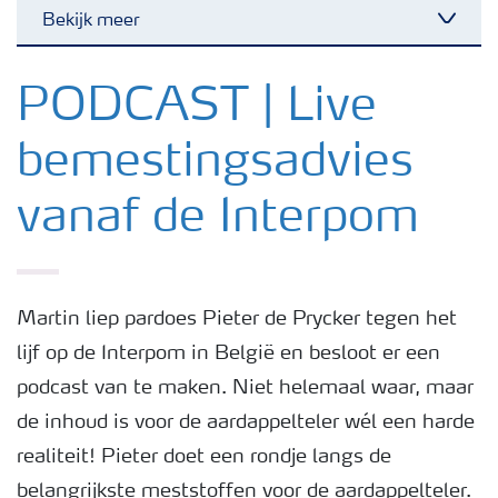
Bekijk meer
Toggl
Nieuwsbrieven
PODCAST | Live
bemestingsadvies
Gewassen
vanaf de Interpom
Meststoffen
Toolbox
Martin liep pardoes Pieter de Prycker tegen het
lijf op de Interpom in België en besloot er een
Grow the future
podcast van te maken. Niet helemaal waar, maar
de inhoud is voor de aardappelteler wél een harde
Meststoffen veiligheid
realiteit! Pieter doet een rondje langs de
belangrijkste meststoffen voor de aardappelteler.