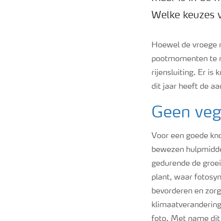
Welke keuzes 
Hoewel de vroege r
pootmomenten te ma
rijensluiting. Er i
dit jaar heeft de a
Geen veg
Voor een goede kno
bewezen hulpmiddel
gedurende de groei
plant, waar fotosy
bevorderen en zorge
klimaatverandering
foto. Met name dit