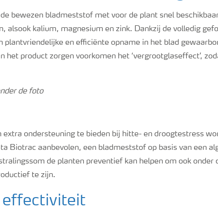
is de bewezen bladmeststof met voor de plant snel beschikbaar
, alsook kalium, magnesium en zink. Dankzij de volledig ge
n plantvriendelijke en efficiënte opname in het blad gewaarbo
n het product zorgen voorkomen het ‘vergrootglaseffect’, zod
nder de foto
extra ondersteuning te bieden bij hitte- en droogtestress wo
ita Biotrac aanbevolen, een bladmeststof op basis van een al
stralingssom de planten preventief kan helpen om ook onder 
ductief te zijn.
ffectiviteit