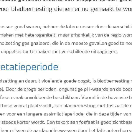
voor bladbemesting dienen er nu gemaakt te w
assen goed waren, hebben de latere rassen door de verschil
ken met heterogeniteit, maar afhankelijk van de regio wor
s knolzetting gesignaleerd, die in de meeste gevallen goed te 
ardappelsector te maken met verschillende uitdagingen.
etatieperiode
lzetting en daaruit vloeiende goede oogst, is bladbemesting 
. Door de droge perioden, ongunstige pH-waarde en de bodem
fasen vaak onvoldoende beschikbaar. Vooral in de bovenste b
nthese vooral plaatsvindt, kan bladbemesting met fosfaat de 
n voor een langere assimilatieperiode, die in deze tijden van
 steeds korter wordt. Een tekort aan fosfaat is goed zichtba
 jaar missen de aardappelgewassen door het late poten hun v