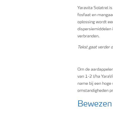
Yaravita Solatrel 
fosfaat en mangaan
oplossing wordt ee
dispersiemiddelen i
verbranden.
Tekst gaat verder o
Om de aardappelen 
van 1-2 l/ha YaraV
name bij een hoge 
omstandigheden pro
Bewezen e