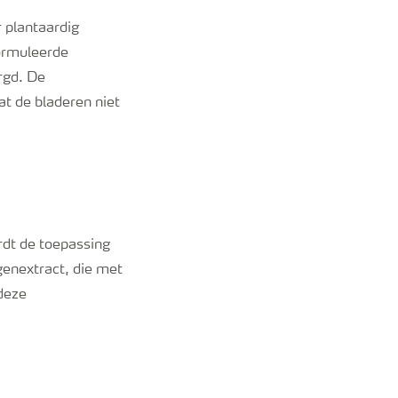
 plantaardig
formuleerde
rgd. De
at de bladeren niet
rdt de toepassing
genextract, die met
deze