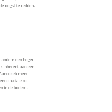
de oogst te redden.
r andere een hoger
k inherent aan een
 Mancozeb meer
en cruciale rol
en in de bodem,