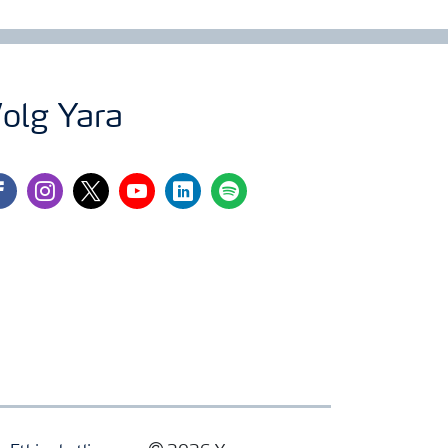
olg Yara
cebook
instagram
twitter
youtube
linkedin
spotify