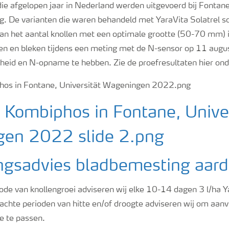
die afgelopen jaar in Nederland werden uitgevoerd bij Fonta
ng. De varianten die waren behandeld met YaraVita Solatrel sc
van het aantal knollen met een optimale grootte (50-70 mm) i
n en bleken tijdens een meting met de N-sensor op 11 augu
heid en N-opname te hebben. Zie de proefresultaten hier ond
ngsadvies bladbemesting aar
ode van knollengroei adviseren wij elke 10-14 dagen 3 l/ha Ya
achte perioden van hitte en/of droogte adviseren wij om aanv
e te passen.