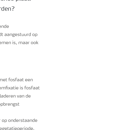
orden?
lende
dt aangestuurd op
noemen is, maar ook
met fosfaat een
fixatie is fosfaat
laderen van de
opbrengst
ar op onderstaande
egetatieperiode.