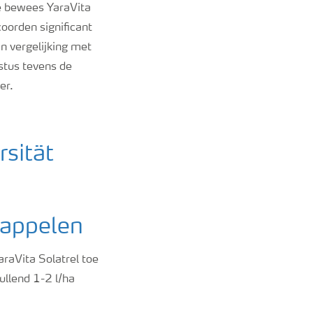
ne bewees YaraVita
oorden significant
n vergelijking met
stus tevens de
er.
dappelen
raVita Solatrel toe
ullend 1-2 l/ha