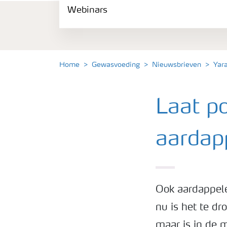
Webinars
Gewassen
Meststoffen
Home
Gewasvoeding
Nieuwsbrieven
Yar
Toolbox
Laat po
Grow the future
aardap
Meststoffen veiligheid
Podcasts
Ook aardappelen
nu is het te dr
Webinars
maar is in de 