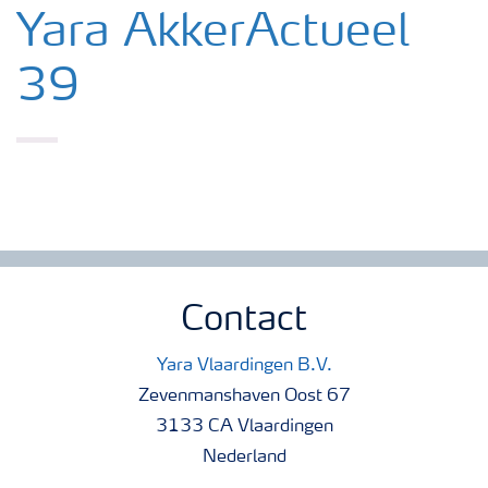
Nieuwsbrieven
Yara AkkerActueel
39
Gewassen
Meststoffen
Toolbox
Grow the future
Contact
Meststoffen veiligheid
Yara Vlaardingen B.V.
Zevenmanshaven Oost 67
3133 CA Vlaardingen
Podcasts
Nederland