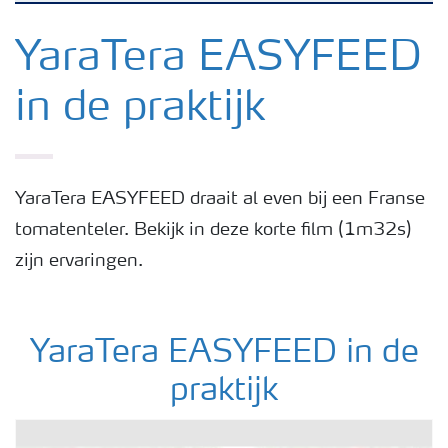
Nieuwsbrieven
YaraTera EASYFEED
in de praktijk
Gewassen
Meststoffen
YaraTera EASYFEED draait al even bij een Franse
tomatenteler. Bekijk in deze korte film (1m32s)
Toolbox
zijn ervaringen.
Grow the future
YaraTera EASYFEED in de
Meststoffen veiligheid
praktijk
Podcasts