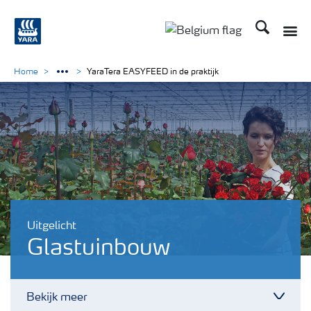
Zoek op Yar
Toggle
Toggle country langu
Home
YaraTera EASYFEED in de praktijk
Uitgelicht
Glastuinbouw
Bekijk meer
Toggl