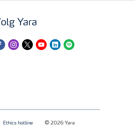
olg Yara
cebook
instagram
twitter
youtube
linkedin
spotify
Ethics hotline
2026 Yara