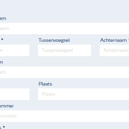
aam
Tussenvoegsel
Achternaam
am
Plaats
nummer
s