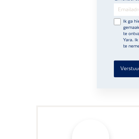
Ik ga h
gemaakt
te ontv
Yara. I
te neme
Verstuu