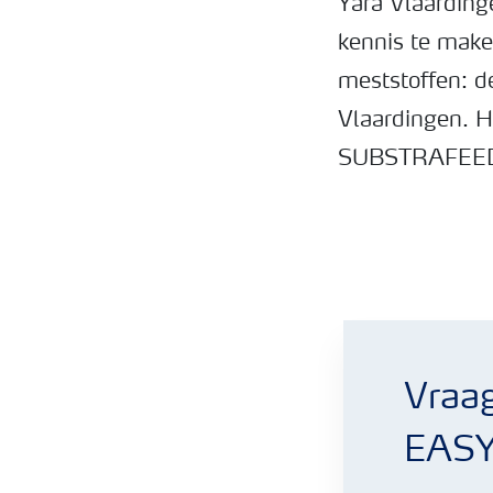
Yara Vlaarding
kennis te make
meststoffen: d
Vlaardingen. H
SUBSTRAFEE
Yara GlasActueel 02
Vraag
EASY