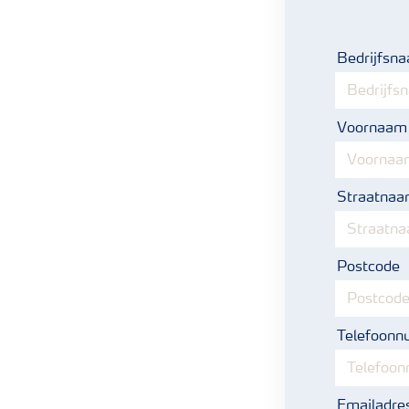
Bedrijfsn
Voornaam
Straatna
Postcode
Telefoon
Emailadre