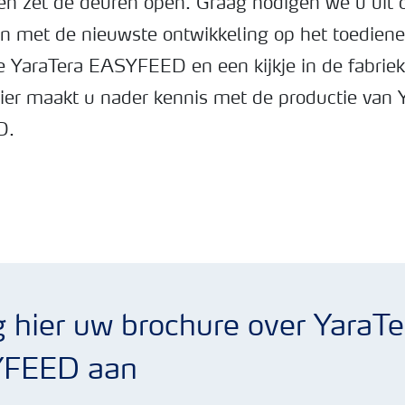
en zet de deuren open. Graag nodigen we u uit
n met de nieuwste ontwikkeling op het toediene
e YaraTera EASYFEED en een kijkje in de fabriek
ier maakt u nader kennis met de productie van 
D.
 hier uw brochure over YaraTe
FEED aan