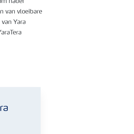
 om nader
n van vloeibare
 van Yara
YaraTera
ra