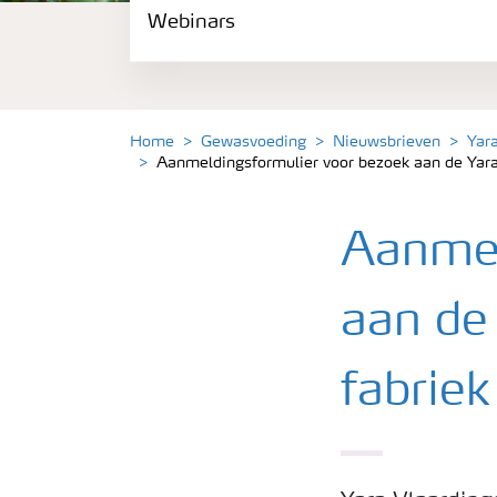
Webinars
Gewassen
Meststoffen
Home
Gewasvoeding
Nieuwsbrieven
Yar
Aanmeldingsformulier voor bezoek aan de Yar
Toolbox
Grow the future
Aanmel
aan de
Meststoffen veiligheid
fabrie
Podcasts
Webinars