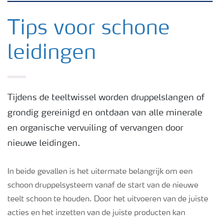
Nieuwsbrieven
Tips voor schone
leidingen
Gewassen
Meststoffen
Tijdens de teeltwissel worden druppelslangen of
grondig gereinigd en ontdaan van alle minerale
Toolbox
en organische vervuiling of vervangen door
nieuwe leidingen.
Grow the future
In beide gevallen is het uitermate belangrijk om een
Meststoffen veiligheid
schoon druppelsysteem vanaf de start van de nieuwe
teelt schoon te houden. Door het uitvoeren van de juiste
Podcasts
acties en het inzetten van de juiste producten kan