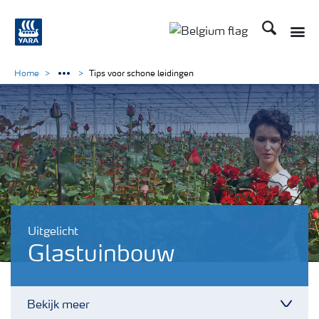
Zoek op Yar
Toggle
Toggle country langu
Home
Tips voor schone leidingen
Uitgelicht
Glastuinbouw
Bekijk meer
Toggl