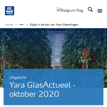
Zoek op Yar
Toggle
Toggle country langu
Home
Kijkje in de kas van Yara Vlaardingen
Uitgelicht
Yara GlasActueel -
oktober 2020