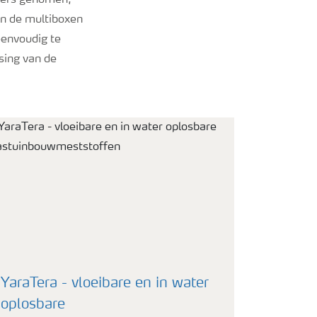
sters genomen,
jn de multiboxen
eenvoudig te
sing van de
YaraTera - vloeibare en in water
oplosbare