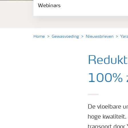
Webinars
Gewassen
Meststoffen
Home
Gewasvoeding
Nieuwsbrieven
Yar
Toolbox
Redukt
Grow the future
100% z
Meststoffen veiligheid
Podcasts
De vloeibare u
hoge kwaliteit
Webinars
transport door 