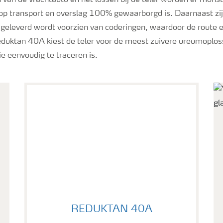
n van de vrachtauto en het lossen bij de teler worden er mon
op transport en overslag 100% gewaarborgd is. Daarnaast zi
 geleverd wordt voorzien van coderingen, waardoor de route 
eduktan 40A kiest de teler voor de meest zuivere ureumoplos
ie eenvoudig te traceren is.
REDUKTAN 40A
REDUKTAN 40A