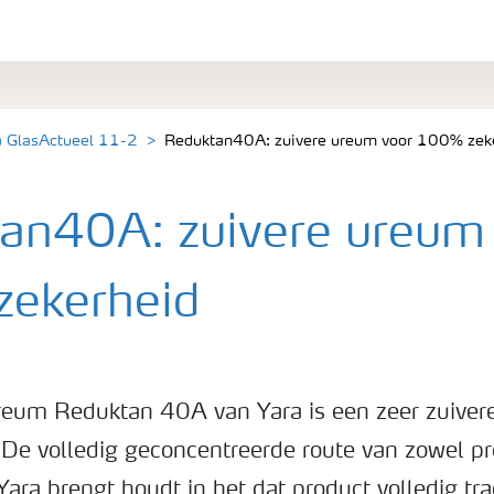
a GlasActueel 11-2
Reduktan40A: zuivere ureum voor 100% zek
an40A: zuivere ureum
ekerheid
reum Reduktan 40A van Yara is een zeer zuiver
. De volledig geconcentreerde route van zowel pr
Yara brengt houdt in het dat product volledig tr