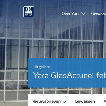
Over Yara
Gewasv
Uitgelicht
Yara GlasActueel fe
Nieuwsbrieven
Nieuwsbrieven
Gewassen
M