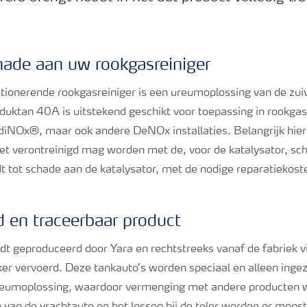
ade aan uw rookgasreiniger
tionerende rookgasreiniger is een ureumoplossing van de zuiv
duktan 40A is uitstekend geschikt voor toepassing in rookgas
diNOx®, maar ook andere DeNOx installaties. Belangrijk hieri
et verontreinigd mag worden met de, voor de katalysator, sch
dt tot schade aan de katalysator, met de nodige reparatiekoste
 en traceerbaar product
 geproduceerd door Yara en rechtstreeks vanaf de fabriek v
ker vervoerd. Deze tankauto’s worden speciaal en alleen ingez
reumoplossing, waardoor vermenging met andere producten w