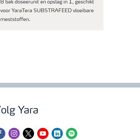
B bak doseerunit en opslag in 1, geschikt
voor YaraTera SUBSTRAFEED vloeibare
meststoffen.
olg Yara
cebook
instagram
twitter
youtube
linkedin
spotify