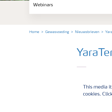
Webinars
Gewassen
Meststoffen
Home
Gewasvoeding
Nieuwsbrieven
Yar
Toolbox
YaraTe
Grow the future
Meststoffen veiligheid
YaraTera EASYF
Podcasts
korte film (1m3
This media it
cookies. Clic
Webinars