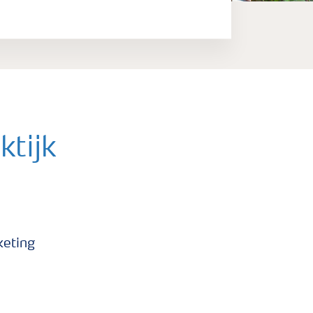
tijk
 Bekijk in deze
keting