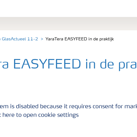
a GlasActueel 11-2
YaraTera EASYFEED in de praktijk
ra EASYFEED in de prak
EED draait al even bij een Franse tomatenteler.
2s) zijn ervaringen.
em is disabled because it requires consent for mar
k here to open cookie settings