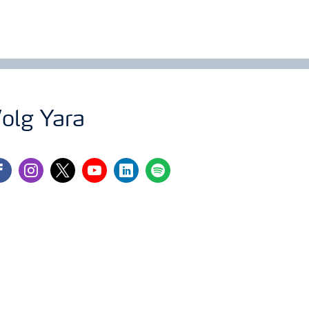
olg Yara
cebook
instagram
twitter
youtube
linkedin
spotify