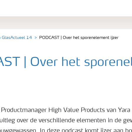
a GlasActueel 14
PODCAST | Over het sporenelement ijzer
T | Over het sporene
, Productmanager High Value Products van Yara 
 uitleg over de verschillende elementen in de g
ouwgewassen. In deze podcast komt ijzer aan bo