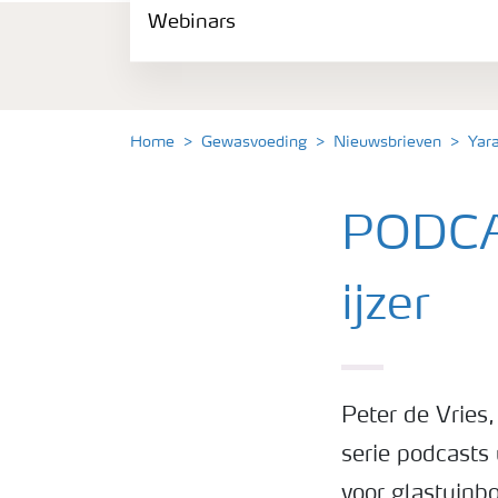
Webinars
Gewassen
Meststoffen
Home
Gewasvoeding
Nieuwsbrieven
Yar
Toolbox
PODCAS
Grow the future
ijzer
Meststoffen veiligheid
Podcasts
Peter de Vries
serie podcasts
Webinars
voor glastuinb