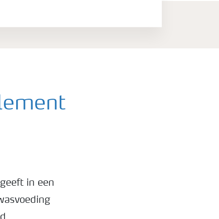
lement
geeft in een
ewasvoeding
d.