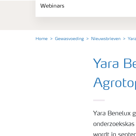
Webinars
Gewassen
Meststoffen
Home
Gewasvoeding
Nieuwsbrieven
Yar
Toolbox
Yara Be
Grow the future
Agroto
Meststoffen veiligheid
Podcasts
Yara Benelux g
onderzoekskas 
Webinars
wordt in septe