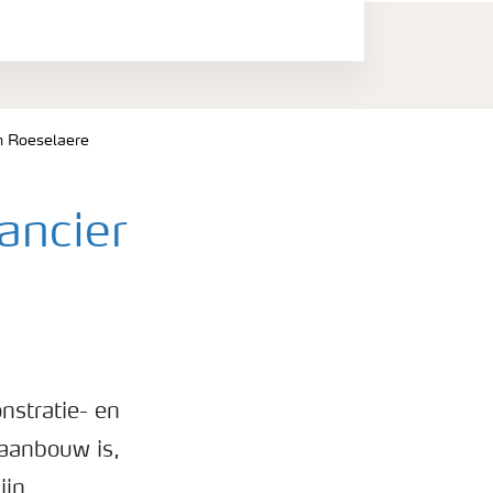
in Roeselaere
ancier
nstratie- en
 aanbouw is,
ijn.