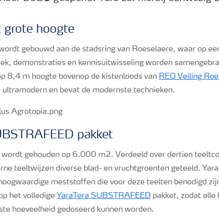
ot grote hoogte
wordt gebouwd aan de stadsring van Roeselaere, waar op een
k, demonstraties en kennisuitwisseling worden samengebrac
op 8,4 m hoogte bovenop de kistenloods van
REO Veiling Roe
 ultramodern en bevat de modernste technieken.
SUBSTRAFEED pakket
s wordt gehouden op 6.000 m2. Verdeeld over dertien teelt
ne teeltwijzen diverse blad- en vruchtgroenten geteeld. Yara 
 hoogwaardige meststoffen die voor deze teelten benodigd zijn
p het volledige
YaraTera SUBSTRAFEED
pakket, zodat alle
iste hoeveelheid gedoseerd kunnen worden.