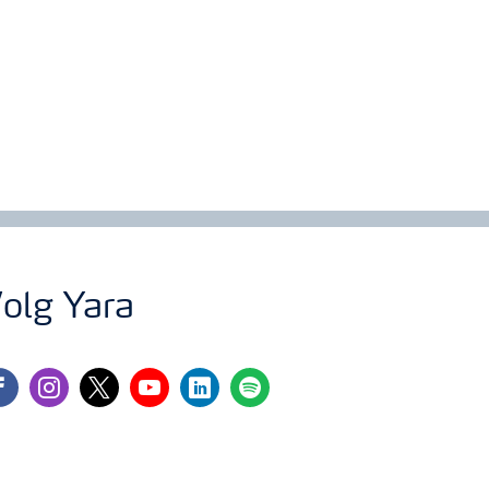
olg Yara
cebook
instagram
twitter
youtube
linkedin
spotify