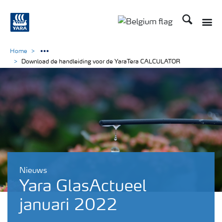
Zoek op Yar
Toggle
Toggle country langu
Home
Download de handleiding voor de YaraTera CALCULATOR
Nieuws
Yara GlasActueel
januari 2022