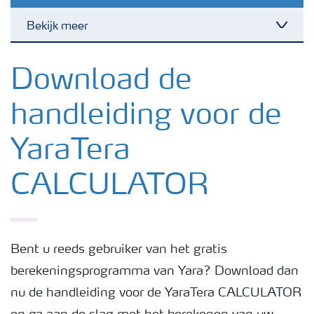
Bekijk meer
Toggl
Nieuwsbrieven
Download de
handleiding voor de
Gewassen
YaraTera
Meststoffen
CALCULATOR
Toolbox
Grow the future
Bent u reeds gebruiker van het gratis
berekeningsprogramma van Yara? Download dan
nu de handleiding voor de YaraTera CALCULATOR
Meststoffen veiligheid