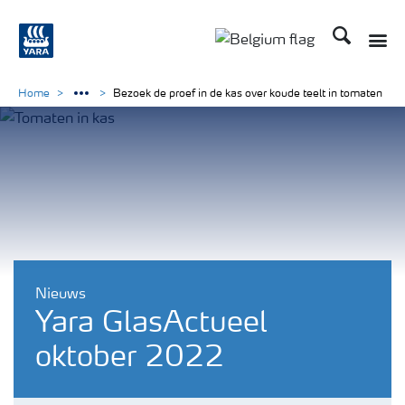
Zoek op Yar
Toggle
Toggle country langu
Home
Bezoek de proef in de kas over koude teelt in tomaten
Nieuws
Yara GlasActueel
oktober 2022