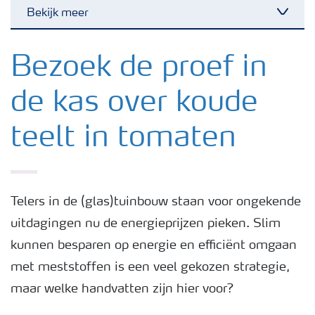
Bekijk meer
Toggl
Nieuwsbrieven
Bezoek de proef in
de kas over koude
Gewassen
teelt in tomaten
Meststoffen
Toolbox
Telers in de (glas)tuinbouw staan voor ongekende
uitdagingen nu de energieprijzen pieken. Slim
Grow the future
kunnen besparen op energie en efficiënt omgaan
met meststoffen is een veel gekozen strategie,
Meststoffen veiligheid
maar welke handvatten zijn hier voor?