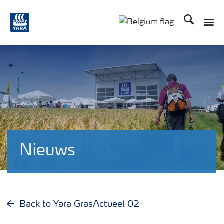
Zoek op Yar
Toggle
Toggle country langu
Nieuws
Back to Yara GrasActueel 02