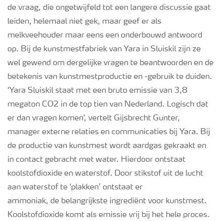
de vraag, die ongetwijfeld tot een langere discussie gaat
leiden, helemaal niet gek, maar geef er als
melkveehouder maar eens een onderbouwd antwoord
op. Bij de kunstmestfabriek van Yara in Sluiskil zijn ze
wel gewend om dergelijke vragen te beantwoorden en
de
betekenis van kunstmestproductie en -gebruik te duiden.
‘Yara Sluiskil staat met een bruto emissie van 3,8
megaton CO2 in de top tien van Nederland. Logisch dat
er dan vragen komen’, vertelt Gijsbrecht Gunter,
m
anager
externe relaties en communicaties bij Yara.
Bij
de productie van kunstmest wordt aardgas
gekraakt en
in contact gebracht met water. Hierdoor ontstaat
koolstofdioxide en waterstof. Door stikstof uit de lucht
aan waterstof te
‘
plakken
’
ontstaat er
ammoniak,
de
belangrijkste ingrediënt voor kunstmest.
Koolstofdioxide
komt als emissie vrij
bij het hele proces
.