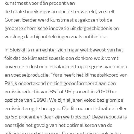
kunstmest voor
één
procent van
de
totale
broeikasgasproductie ter wereld’, zo stelt
Gunter. Eerder werd kunstmest al gekozen tot de
grootste
chemische
innovatie uit de geschiedenis en
versloeg daarbij ontdekkingen zoals antibiotica.
In Sluiskil is men echter zich maar wat bewust van het
feit dat de klimaatdiscussie een donkere wolk vormt
boven de industrie die balanceert op de grens van milieu
en voedselproductie. ‘Yara heeft het klimaatakkoord van
Parijs onderteken
d
en zich geconformeerd aan een
emissiereductie van 85 tot 95 procent
in 2050
ten
opzichte van 1990.
We zijn al jaren
volop
bezig om de
emissie terug te brengen. Op dit moment staat de teller
op
55
procent
en daar zijn we trots op
.’ Deze reductie is
enerzijds het gevolg van het optimaliseren van de
efficiëntie van het proces. Daarnaast zijn er ook volop