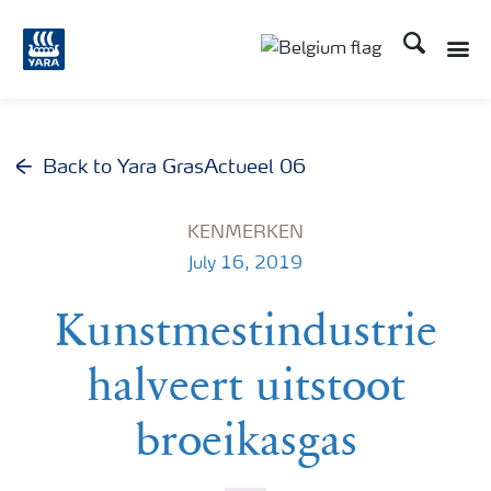
Zoek op Yar
Toggle
Toggle country langu
Back to Yara GrasActueel 06
KENMERKEN
July 16, 2019
Kunstmestindustrie
halveert uitstoot
broeikasgas