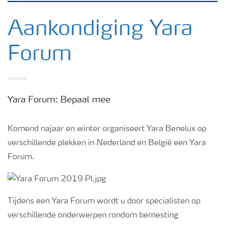
Nieuwsbrieven
Aankondiging Yara
Forum
Gewassen
Meststoffen
Yara Forum: Bepaal mee
Toolbox
Komend najaar en winter organiseert Yara Benelux op
verschillende plekken in Nederland en België een Yara
Grow the future
Forum.
Meststoffen veiligheid
Tijdens een Yara Forum wordt u door specialisten op
Podcasts
verschillende onderwerpen rondom bemesting