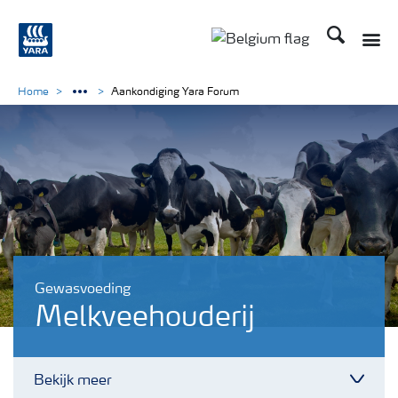
Zoek op Yar
Toggle
Toggle country langu
Home
Aankondiging Yara Forum
Gewasvoeding
Melkveehouderij
Bekijk meer
Toggl