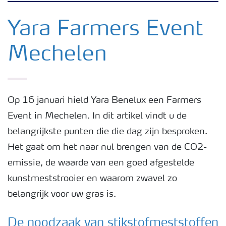
Nieuwsbrieven
Yara Farmers Event
Mechelen
Gewassen
Meststoffen
Op 16 januari hield Yara Benelux een Farmers
Event in Mechelen. In dit artikel vindt u de
Toolbox
belangrijkste punten die die dag zijn besproken.
Het gaat om het naar nul brengen van de CO2-
Grow the future
emissie, de waarde van een goed afgestelde
kunstmeststrooier en waarom zwavel zo
Meststoffen veiligheid
belangrijk voor uw gras is.
Podcasts
De noodzaak van stikstofmeststoffen