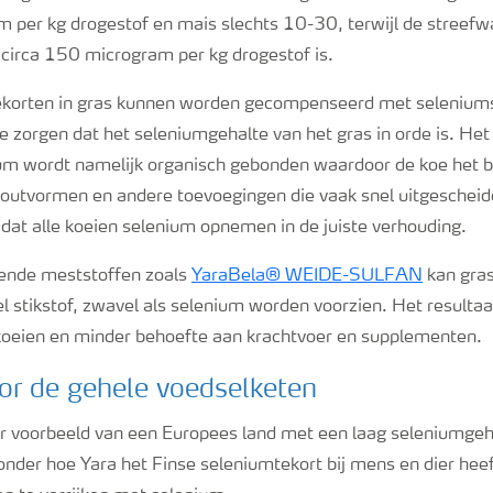
 per kg drogestof en mais slechts 10-30, terwijl de streefw
circa 150 microgram per kg drogestof is.
korten in gras kunnen worden gecompenseerd met selenium
te zorgen dat het seleniumgehalte van het gras in orde is. Het
m wordt namelijk organisch gebonden waardoor de koe het b
outvormen en andere toevoegingen die vaak snel uitgeschei
 dat alle koeien selenium opnemen in de juiste verhouding.
nde meststoffen zoals
YaraBela® WEIDE-SULFAN
kan gras
 stikstof, zwavel als selenium worden voorzien. Het resulta
koeien en minder behoefte aan krachtvoer en supplementen.
or de gehele voedselketen
er voorbeeld van een Europees land met een laag seleniumgeha
onder hoe Yara het Finse seleniumtekort bij mens en dier hee