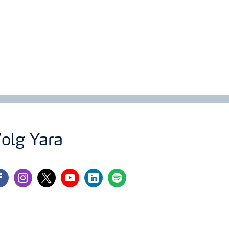
olg Yara
cebook
instagram
twitter
youtube
linkedin
spotify