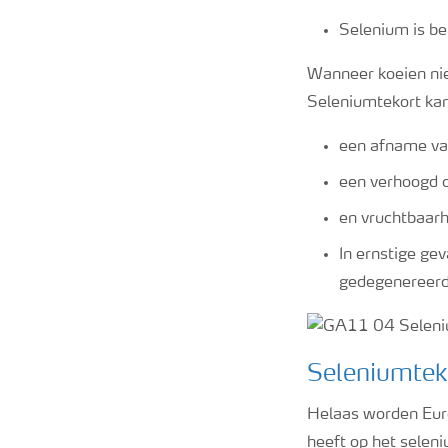
Selenium is be
Wanneer koeien nie
Seleniumtekort kan 
een afname van
een verhoogd c
en vruchtbaar
In ernstige gev
gedegenereerd
Seleniumteko
Helaas worden Eur
heeft op het selen