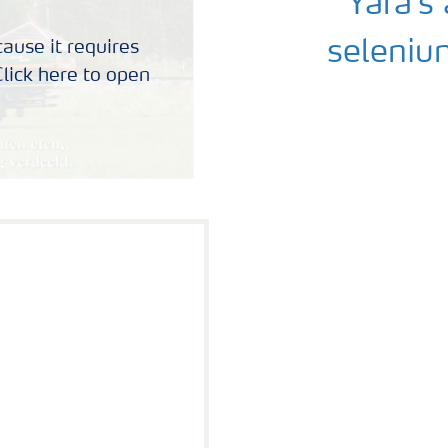
Yara's
ause it requires
seleniu
lick here to open