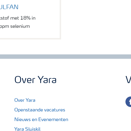
SULFAN
kstof met 18% in
 ppm selenium
Over Yara
V
fa
Over Yara
Openstaande vacatures
Nieuws en Evenementen
Yara Sluiskil