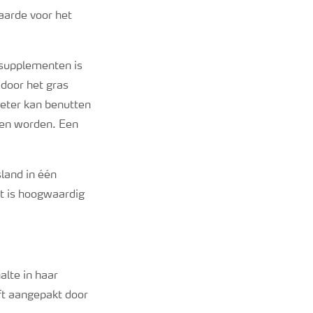
aarde voor het
supplementen is
 door het gras
eter kan benutten
den worden. Een
land in één
at is hoogwaardig
lte in haar
ft aangepakt door