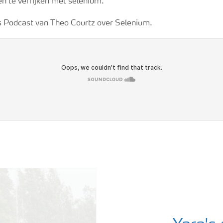
n te verrijken met selenium.
as Podcast van Theo Courtz over Selenium.