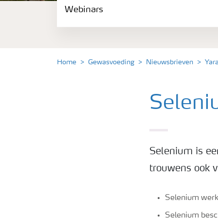
Webinars
Gewassen
Meststoffen
Home
Gewasvoeding
Nieuwsbrieven
Yar
Toolbox
Seleni
Grow the future
Meststoffen veiligheid
Selenium is ee
Podcasts
trouwens ook v
Selenium werk
Webinars
Selenium besch