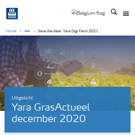
Zoek op Yar
Toggle
Toggle country langu
Home
Save the date: Yara Digi Farm 2021
Uitgelicht
Yara GrasActueel
december 2020