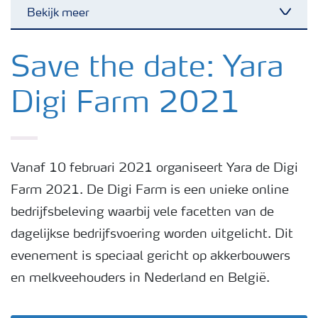
Bekijk meer
Toggl
Nieuwsbrieven
Save the date: Yara
Digi Farm 2021
Gewassen
Meststoffen
Vanaf 10 februari 2021 organiseert Yara de Digi
Farm 2021. De Digi Farm is een unieke online
Toolbox
bedrijfsbeleving waarbij vele facetten van de
dagelijkse bedrijfsvoering worden uitgelicht. Dit
Grow the future
evenement is speciaal gericht op akkerbouwers
en melkveehouders in Nederland en België.
Meststoffen veiligheid