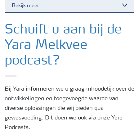
Bekijk meer
Nieuwsbrieven
Schuift u aan bij de
Yara Melkvee
Gewassen
podcast?
Meststoffen
Toolbox
Bij Yara informeren we u graag inhoudelijk over de
ontwikkelingen en toegevoegde waarde van
Grow the future
diverse oplossingen die wij bieden qua
gewasvoeding. Dit doen we ook via onze Yara
Meststoffen veiligheid
Podcasts.