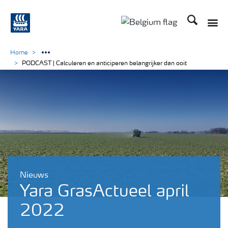
Zoek op Yar
Toggle
Toggle country langu
Home
PODCAST | Calculeren en anticiperen belangrijker dan ooit
Nieuws
Yara GrasActueel april
2022