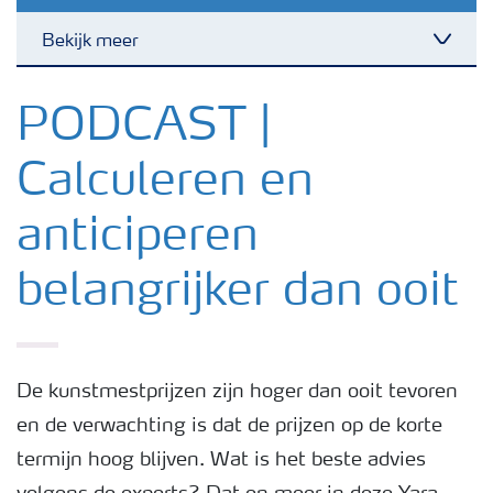
Bekijk meer
Toggl
Nieuwsbrieven
PODCAST |
Calculeren en
Gewassen
anticiperen
Meststoffen
belangrijker dan ooit
Toolbox
Grow the future
De kunstmestprijzen zijn hoger dan ooit tevoren
en de verwachting is dat de prijzen op de korte
termijn hoog blijven. Wat is het beste advies
Meststoffen veiligheid