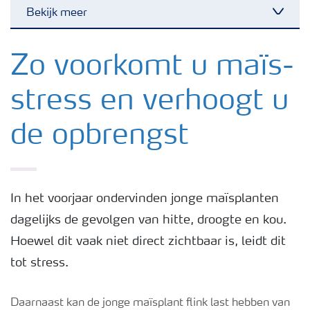
Bekijk meer
Nieuwsbrieven
Zo voorkomt u maïs-
stress en verhoogt u
Gewassen
de opbrengst
Meststoffen
Toolbox
In het voorjaar ondervinden jonge maïsplanten
dagelijks de gevolgen van hitte, droogte en kou.
Grow the future
Hoewel dit vaak niet direct zichtbaar is, leidt dit
tot stress.
Meststoffen veiligheid
Daarnaast kan de jonge maïsplant flink last hebben van