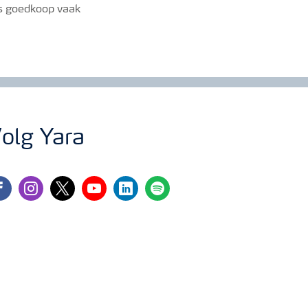
is goedkoop vaak
olg Yara
cebook
instagram
twitter
youtube
linkedin
spotify