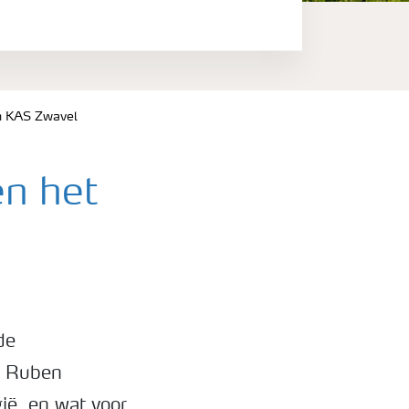
n KAS Zwavel
n het
de
an Ruben
ië, en wat voor