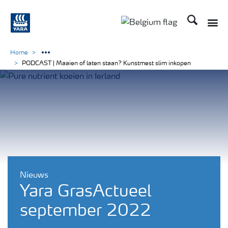
Zoek op Yar
Toggle
Toggle country langu
Home
PODCAST | Maaien of laten staan? Kunstmest slim inkopen
Nieuws
Yara GrasActueel
september 2022