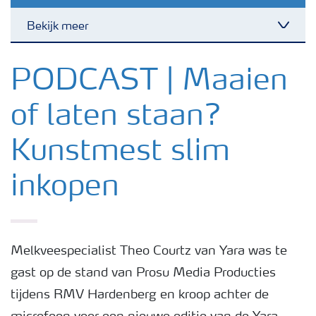
Bekijk meer
Toggl
Nieuwsbrieven
PODCAST | Maaien
of laten staan?
Gewassen
Kunstmest slim
Meststoffen
inkopen
Toolbox
Grow the future
Melkveespecialist Theo Courtz van Yara was te
gast op de stand van Prosu Media Producties
tijdens RMV Hardenberg en kroop achter de
Meststoffen veiligheid