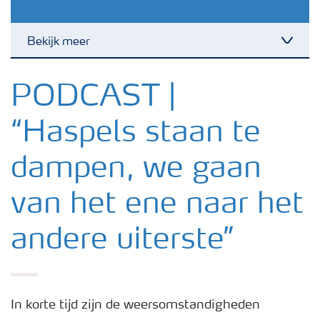
Bekijk meer
Toggl
Nieuwsbrieven
PODCAST |
“Haspels staan te
Gewassen
dampen, we gaan
Meststoffen
van het ene naar het
Toolbox
andere uiterste”
Grow the future
In korte tijd zijn de weersomstandigheden
Meststoffen veiligheid