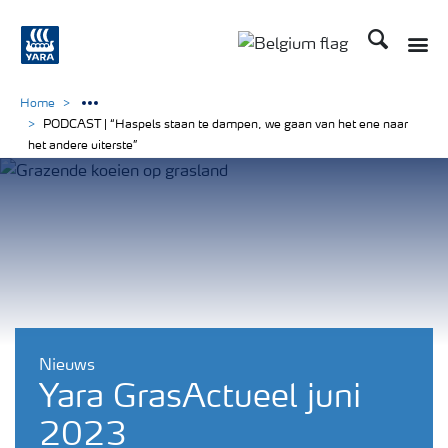
Zoek op Yar
Toggle
Toggle country langu
Home
PODCAST | “Haspels staan te dampen, we gaan van het ene naar
het andere uiterste”
Nieuws
Yara GrasActueel juni
2023