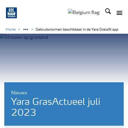
Zoek op Yar
Toggle
Toggle country langu
Home
Gebruiksnormen beschikbaar in de Yara GrassN app
Nieuws
Yara GrasActueel juli
2023