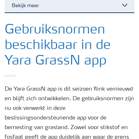
Bekijk meer
Toggl
Nieuwsbrieven
Gebruiksnormen
beschikbaar in de
Gewassen
Yara GrassN app
Meststoffen
Toolbox
De Yara GrassN app is dit seizoen flink vernieuwd
en blijft zich ontwikkelen. De gebruiksnormen zijn
Grow the future
nu ook verwerkt in deze
beslissingsondersteunende app voor de
Meststoffen veiligheid
bemesting van grasland. Zowel voor stikstof en
fosfaat geeft de app duidelijk aan waar de grens