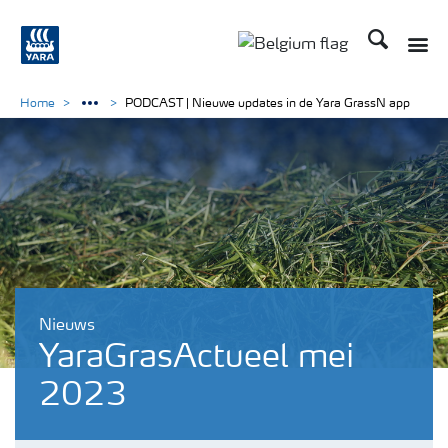
Zoek op Yar
Toggle
Toggle country langu
Home
PODCAST | Nieuwe updates in de Yara GrassN app
Nieuws
YaraGrasActueel mei
2023