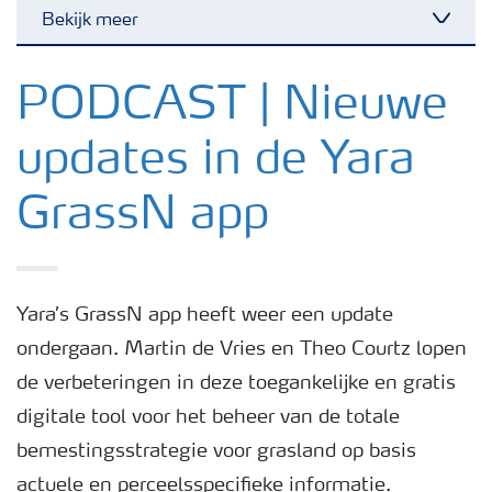
Bekijk meer
Toggl
Nieuwsbrieven
PODCAST | Nieuwe
updates in de Yara
Gewassen
GrassN app
Meststoffen
Toolbox
Yara’s GrassN app heeft weer een update
ondergaan. Martin de Vries en Theo Courtz lopen
Grow the future
de verbeteringen in deze toegankelijke en gratis
digitale tool voor het beheer van de totale
Meststoffen veiligheid
bemestingsstrategie voor grasland op basis
actuele en perceelsspecifieke informatie.