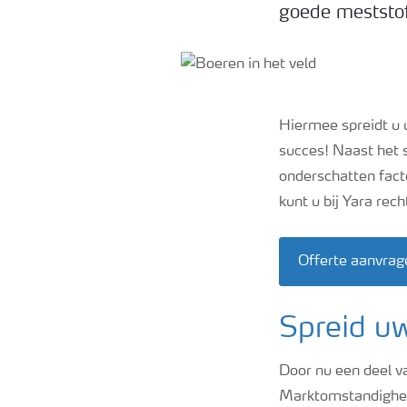
goede meststoff
Hiermee spreidt u u
succes! Naast het s
onderschatten fact
kunt u bij Yara re
Offerte aanvrag
Spreid uw
Door nu een deel v
Marktomstandighede