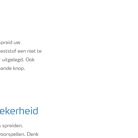
Spreid uw
eststof een niet te
r uitgelegd. Ook
aande knop.
zekerheid
s spreiden.
voorspellen. Denk