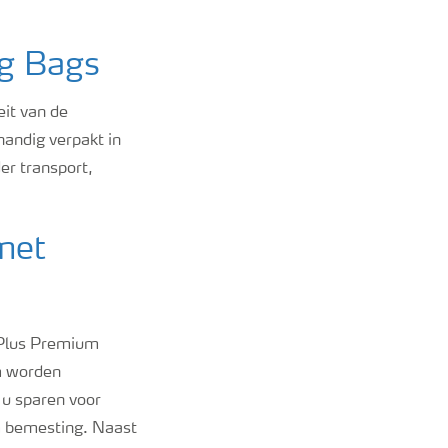
ig Bags
eit van de
andig verpakt in
r transport,
met
aPlus Premium
m worden
 u sparen voor
om bemesting. Naast