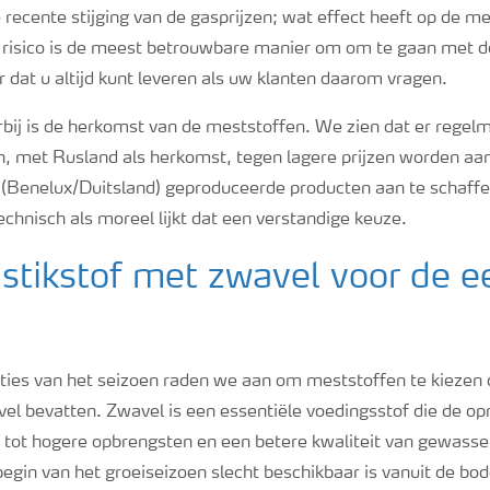
 recente stijging van de gasprijzen; wat effect heeft op de me
 risico is de meest betrouwbare manier om om te gaan met d
 dat u altijd kunt leveren als uw klanten daarom vragen.
bij is de herkomst van de meststoffen. We zien dat er regelm
n, met Rusland als herkomst, tegen lagere prijzen worden a
l (Benelux/Duitsland) geproduceerde producten aan te schaff
technisch als moreel lijkt dat een verstandige keuze.
stikstof met zwavel voor de e
ties van het seizoen raden we aan om meststoffen te kiezen d
el bevatten. Zwavel is een essentiële voedingsstof die de op
dt tot hogere opbrengsten en een betere kwaliteit van gewasse
 begin van het groeiseizoen slecht beschikbaar is vanuit de bod