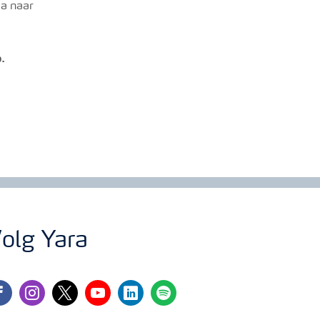
Ga naar
.
olg Yara
cebook
instagram
twitter
youtube
linkedin
spotify