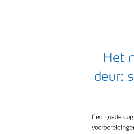
Het n
deur: 
Een goede oogs
voorbereidinge