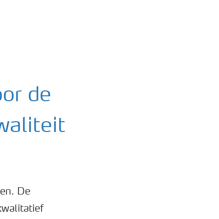
oor de
aliteit
oen. De
walitatief