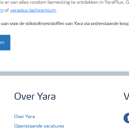
s er van alles rondom bemesting te ontdekken in YaraPlus. 
um
of
yaraplus.be/premium
.
e aan voor de stikstofmeststoffen van Yara via onderstaande knop
en
Over Yara
V
fa
Over Yara
Openstaande vacatures