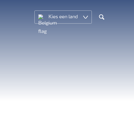
Kies een land
Search