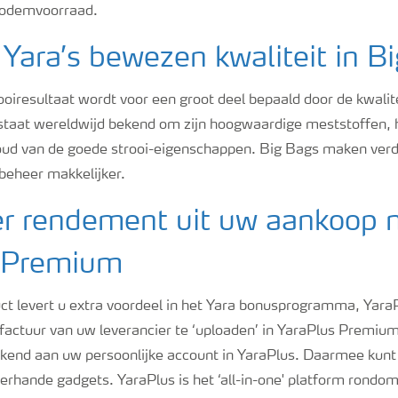
 bodemvoorraad.
 Yara’s bewezen kwaliteit in B
oiresultaat wordt voor een groot deel bepaald door de kwalit
staat wereldwijd bekend om zijn hoogwaardige meststoffen, h
ud van de goede strooi-eigenschappen. Big Bags maken verde
beheer makkelijker.
r rendement uit uw aankoop 
 Premium
uct levert u extra voordeel in het Yara bonusprogramma, Yar
actuur van uw leverancier te ‘uploaden’ in YaraPlus Premiu
end aan uw persoonlijke account in YaraPlus. Daarmee kunt
lerhande gadgets. YaraPlus is het ‘all-in-one' platform rond